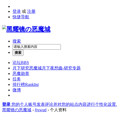
登录
或
注册
快捷导航
搜索
搜索
论坛
BBS
月下研究
恶魔城月下夜想曲-研究专题
恶魔勋章
任务
排行榜
Ranklist
微博
登录
您的个人账号发表评论并对您的站点内容进行个性化设置
黑耀镜の恶魔城
›
fjxwud
›
个人资料