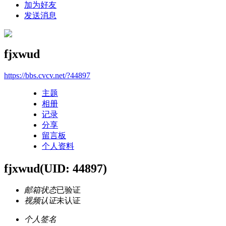
加为好友
发送消息
fjxwud
https://bbs.cvcv.net/?44897
主题
相册
记录
分享
留言板
个人资料
fjxwud
(UID: 44897)
邮箱状态
已验证
视频认证
未认证
个人签名