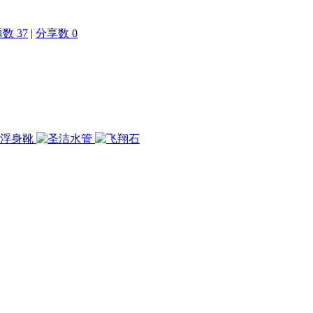
数 37
|
分享数 0