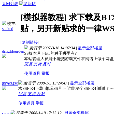
返回列表
[模拟器教程]
求下载及BT
楼主:
贴，另开新贴求的一律WS
snaked
[复制链接]
发表于 2007-3-16 14:07:34
|
显示全部楼层
drizztdourden
SS版本月下BT的种子哪里有?
本站管理人员能不能把游戏文件在网络上做个网盘
回复
支持
反对
使用道具
举报
发表于 2008-1-5 13:24:47
|
显示全部楼层
85763439
求SSF R4下载 想玩SS月下 谁能发个SSF R4 谢谢了 ~
回复
支持
反对
使用道具
举报
发表于 2008-1-19 17:12:12
|
显示全部楼层
swwj