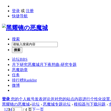
登录
或
注册
快捷导航
搜索
搜索
论坛
BBS
月下研究
恶魔城月下夜想曲-研究专题
恶魔勋章
任务
排行榜
Ranklist
微博
登录
您的个人账号发表评论并对您的站点内容进行个性化设置
黑耀镜の恶魔城
»
论坛
›
恶魔城专题论坛
›
模拟器与下载问题
›
1
2
3
4
/ 4 页
下一页