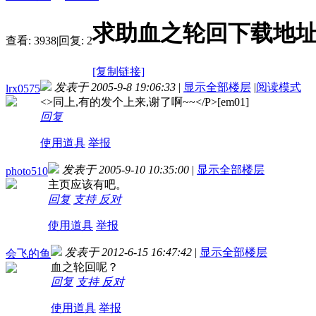
求助血之轮回下载地址~~-
查看:
3938
|
回复:
2
[复制链接]
发表于 2005-9-8 19:06:33
|
显示全部楼层
|
阅读模式
lrx0575
<
>同上,有的发个上来,谢了啊~~</P>[em01]
回复
使用道具
举报
发表于 2005-9-10 10:35:00
|
显示全部楼层
photo510
主页应该有吧。
回复
支持
反对
使用道具
举报
发表于 2012-6-15 16:47:42
|
显示全部楼层
会飞的鱼
血之轮回呢？
回复
支持
反对
使用道具
举报