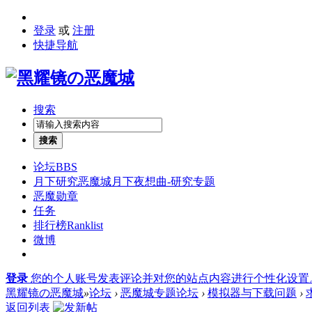
登录
或
注册
快捷导航
搜索
搜索
论坛
BBS
月下研究
恶魔城月下夜想曲-研究专题
恶魔勋章
任务
排行榜
Ranklist
微博
登录
您的个人账号发表评论并对您的站点内容进行个性化设置
黑耀镜の恶魔城
»
论坛
›
恶魔城专题论坛
›
模拟器与下载问题
›
返回列表