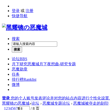
登录
或
注册
快捷导航
搜索
搜索
论坛
BBS
月下研究
恶魔城月下夜想曲-研究专题
恶魔勋章
任务
排行榜
Ranklist
微博
登录
您的个人账号发表评论并对您的站点内容进行个性化设置
黑耀镜の恶魔城
»
论坛
›
恶魔城专题论坛
›
恶魔城被夺走的刻印
1
2
3
4
5
6
7
8
/ 8 页