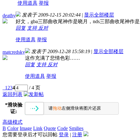
使用道具
举报
发表于 2009-12-15 20:02:44
|
显示全部楼层
deathy
好文，gba三部曲收尾神作是晓月，nds三部曲收尾神作是
回复
支持
反对
使用道具
举报
发表于 2009-12-28 15:58:19
|
显示全部楼层
matcredsky
这作充满了悲情色彩……
回复
支持
反对
使用道具
举报
1
2
3
4
/ 4 页
返回列表
*
滑块验
请
拖动
左侧滑块将图片还原
证:
高级模式
B
Color
Image
Link
Quote
Code
Smilies
您需要登录后才可以回帖
登录
|
注册