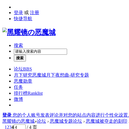
登录
或
注册
快捷导航
搜索
搜索
论坛
BBS
月下研究
恶魔城月下夜想曲-研究专题
恶魔勋章
任务
排行榜
Ranklist
微博
登录
您的个人账号发表评论并对您的站点内容进行个性化设置
黑耀镜の恶魔城
»
论坛
›
恶魔城专题论坛
›
恶魔城被夺走的刻印
1
2
3
4
/ 4 页