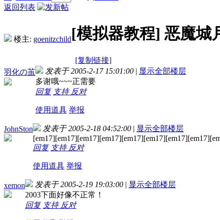
返回列表
[模拟器教程]
恶魔城
楼主:
goenitzchild
[复制链接]
发表于 2005-2-17 15:01:00
|
显示全部楼层
羽化の茧
多谢哦~~~正需要
回复
支持
反对
使用道具
举报
发表于 2005-2-18 04:52:00
|
显示全部楼层
JohnSton
[em17][em17][em17][em17][em17][em17][em17][em17][e
回复
支持
反对
使用道具
举报
发表于 2005-2-19 19:03:00
|
显示全部楼层
xemon
2003下面好像不正常！
回复
支持
反对