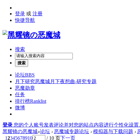
登录
或
注册
快捷导航
搜索
搜索
论坛
BBS
月下研究
恶魔城月下夜想曲-研究专题
恶魔勋章
任务
排行榜
Ranklist
微博
登录
您的个人账号发表评论并对您的站点内容进行个性化设置
黑耀镜の恶魔城
»
论坛
›
恶魔城专题论坛
›
模拟器与下载问题
›
1
2
3
4
5
6
7
8
9
10
/ 10 页
下一页