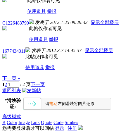
此帖仅作者可见
使用道具
举报
发表于 2012-1-25 09:29:32
|
显示全部楼层
C1226483790
此帖仅作者可见
使用道具
举报
发表于 2012-3-7 14:45:37
|
显示全部楼层
1677434311
此帖仅作者可见
使用道具
举报
下一页 »
1
2
/ 2 页
下一页
返回列表
*
滑块验
请
拖动
左侧滑块将图片还原
证:
高级模式
B
Color
Image
Link
Quote
Code
Smilies
您需要登录后才可以回帖
登录
|
注册