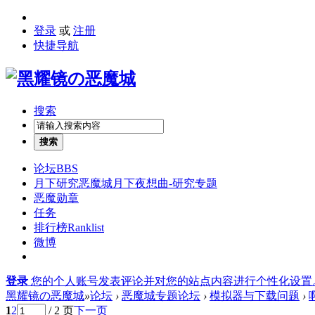
登录
或
注册
快捷导航
搜索
搜索
论坛
BBS
月下研究
恶魔城月下夜想曲-研究专题
恶魔勋章
任务
排行榜
Ranklist
微博
登录
您的个人账号发表评论并对您的站点内容进行个性化设置
黑耀镜の恶魔城
»
论坛
›
恶魔城专题论坛
›
模拟器与下载问题
›
1
2
/ 2 页
下一页