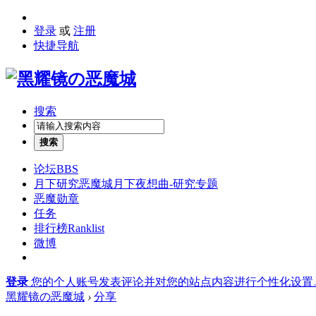
登录
或
注册
快捷导航
搜索
搜索
论坛
BBS
月下研究
恶魔城月下夜想曲-研究专题
恶魔勋章
任务
排行榜
Ranklist
微博
登录
您的个人账号发表评论并对您的站点内容进行个性化设置
黑耀镜の恶魔城
›
分享