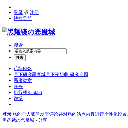
登录
或
注册
快捷导航
搜索
搜索
论坛
BBS
月下研究
恶魔城月下夜想曲-研究专题
恶魔勋章
任务
排行榜
Ranklist
微博
登录
您的个人账号发表评论并对您的站点内容进行个性化设置
黑耀镜の恶魔城
›
分享