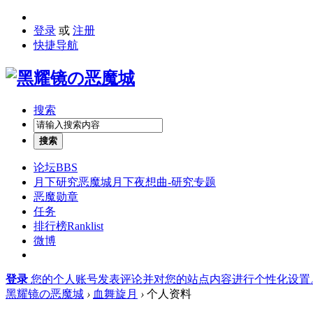
登录
或
注册
快捷导航
搜索
搜索
论坛
BBS
月下研究
恶魔城月下夜想曲-研究专题
恶魔勋章
任务
排行榜
Ranklist
微博
登录
您的个人账号发表评论并对您的站点内容进行个性化设置
黑耀镜の恶魔城
›
血舞旋月
›
个人资料