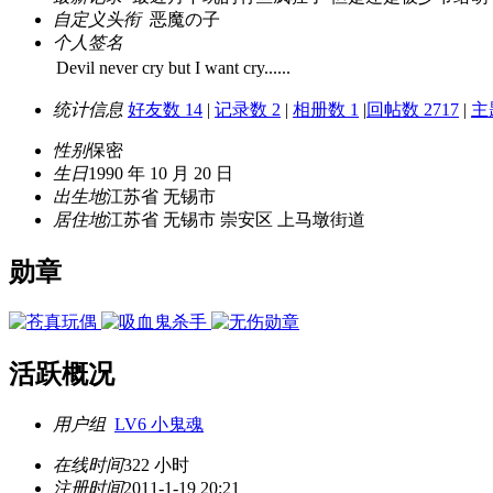
自定义头衔
恶魔の子
个人签名
Devil never cry but I want cry......
统计信息
好友数 14
|
记录数 2
|
相册数 1
|
回帖数 2717
|
主
性别
保密
生日
1990 年 10 月 20 日
出生地
江苏省 无锡市
居住地
江苏省 无锡市 崇安区 上马墩街道
勋章
活跃概况
用户组
LV6 小鬼魂
在线时间
322 小时
注册时间
2011-1-19 20:21