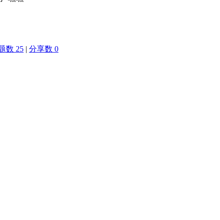
题数 25
|
分享数 0