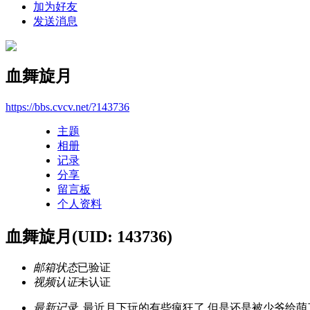
加为好友
发送消息
血舞旋月
https://bbs.cvcv.net/?143736
主题
相册
记录
分享
留言板
个人资料
血舞旋月
(UID: 143736)
邮箱状态
已验证
视频认证
未认证
最新记录
最近月下玩的有些疯狂了 但是还是被少爷给萌