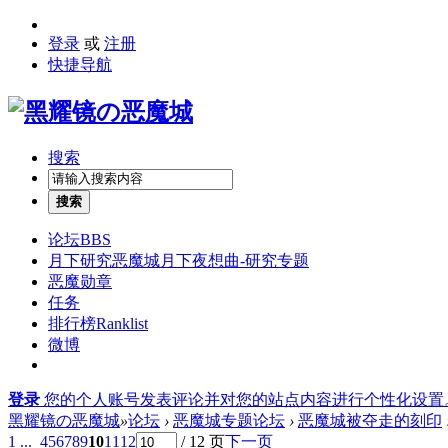
登录
或
注册
快捷导航
搜索
搜索
论坛
BBS
月下研究
恶魔城月下夜想曲-研究专题
恶魔勋章
任务
排行榜
Ranklist
微博
登录
您的个人账号发表评论并对您的站点内容进行个性化设置
黑耀镜の恶魔城
»
论坛
›
恶魔城专题论坛
›
恶魔城被夺走的刻印
1 ...
4
5
6
7
8
9
10
11
12
/ 12 页
下一页