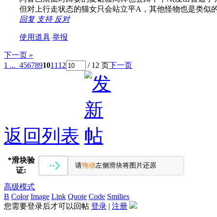
但对上行走状态的猫女只会站立平A，其他怪物也是类似
回复
支持
反对
使用道具
举报
下一页 »
1 ...
4
5
6
7
8
9
10
11
12
/ 12 页
下一页
返回列表
*
滑块验
请
拖动
左侧滑块将图片还原
证:
高级模式
B
Color
Image
Link
Quote
Code
Smilies
您需要登录后才可以回帖
登录
|
注册