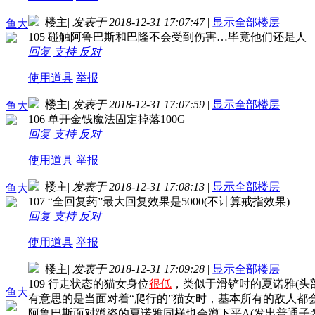
楼主
|
发表于 2018-12-31 17:07:47
|
显示全部楼层
鱼大
105 碰触阿鲁巴斯和巴隆不会受到伤害…毕竟他们还是人
回复
支持
反对
使用道具
举报
楼主
|
发表于 2018-12-31 17:07:59
|
显示全部楼层
鱼大
106 单开金钱魔法固定掉落100G
回复
支持
反对
使用道具
举报
楼主
|
发表于 2018-12-31 17:08:13
|
显示全部楼层
鱼大
107 “全回复药”最大回复效果是5000(不计算戒指效果)
回复
支持
反对
使用道具
举报
楼主
|
发表于 2018-12-31 17:09:28
|
显示全部楼层
109 行走状态的猫女身位
很低
，类似于滑铲时的夏诺雅(头
鱼大
有意思的是当面对着“爬行的”猫女时，基本所有的敌人都
阿鲁巴斯面对蹲姿的夏诺雅同样也会蹲下平A(发出普通子弹