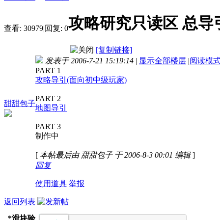
攻略研究只读区 总导
查看:
30979
|
回复:
0
[复制链接]
发表于 2006-7-21 15:19:14
|
显示全部楼层
|
阅读模
PART 1
攻略导引(面向初中级玩家)
PART 2
甜甜包子
地图导引
PART 3
制作中
[
本帖最后由 甜甜包子 于 2006-8-3 00:01 编辑
]
回复
使用道具
举报
返回列表
*
滑块验