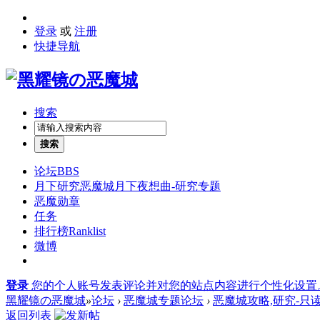
登录
或
注册
快捷导航
搜索
搜索
论坛
BBS
月下研究
恶魔城月下夜想曲-研究专题
恶魔勋章
任务
排行榜
Ranklist
微博
登录
您的个人账号发表评论并对您的站点内容进行个性化设置
黑耀镜の恶魔城
»
论坛
›
恶魔城专题论坛
›
恶魔城攻略,研究-只
返回列表