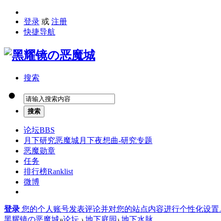
登录
或
注册
快捷导航
搜索
搜索
论坛
BBS
月下研究
恶魔城月下夜想曲-研究专题
恶魔勋章
任务
排行榜
Ranklist
微博
登录
您的个人账号发表评论并对您的站点内容进行个性化设置
黑耀镜の恶魔城
»
论坛
›
地下庭园
›
地下水脉