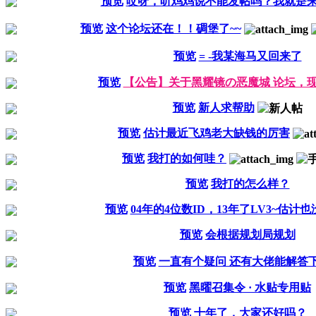
预览
哎呀，听鸡鸡说不能发帖吗？我就是
预览
这个论坛还在！！碉堡了~~
预览
= -我某海马又回来了
预览
【公告】关于黑耀镜の恶魔城 论坛，
预览
新人求帮助
预览
估计最近飞鸡老大缺钱的厉害
预览
我打的如何哇？
预览
我打的怎么样？
预览
04年的4位数ID，13年了LV3~估计也没
预览
会根据规划局规划
预览
一直有个疑问 还有大佬能解答
预览
黑曜召集令 · 水贴专用贴
预览
十年了，大家还好吗？