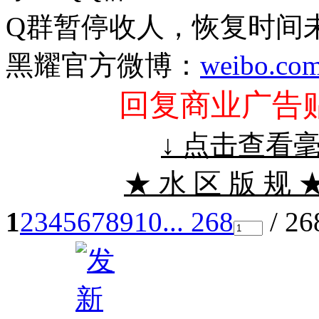
Q群暂停收人，恢复时间
黑耀官方微博：
weibo.co
回复商业广告
↓ 点击查看
★ 水 区 版 规 ★
1
2
3
4
5
6
7
8
9
10
... 268
/ 2