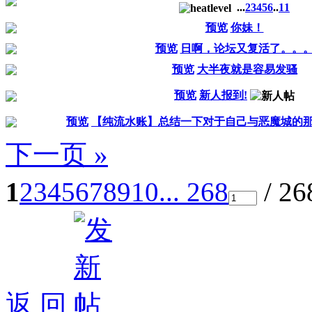
...
2
3
4
5
6
..
11
预览
你妹！
预览
日啊，论坛又复活了。。
预览
大半夜就是容易发骚
预览
新人报到!
预览
【纯流水账】总结一下对于自己与恶魔城的
下一页 »
1
2
3
4
5
6
7
8
9
10
... 268
/ 2
返 回