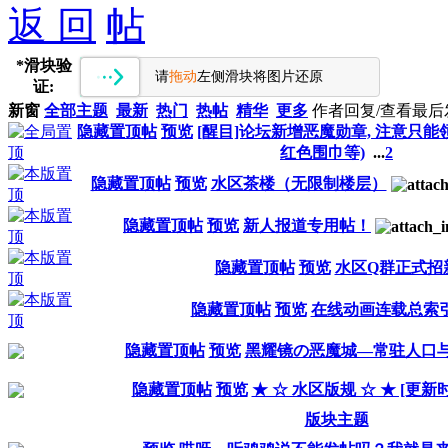
返 回
*
滑块验
请
拖动
左侧滑块将图片还原
证:
新窗
全部主题
最新
热门
热帖
精华
更多
作者
回复/查看
最后
隐藏置顶帖
预览
[醒目]论坛新增恶魔勋章, 注意只能领取1
红色围巾等)
...
2
隐藏置顶帖
预览
水区茶楼（无限制楼层）
隐藏置顶帖
预览
新人报道专用帖！
隐藏置顶帖
预览
水区Q群正式招
隐藏置顶帖
预览
在线动画连载总索
隐藏置顶帖
预览
黑耀镜の恶魔城—常驻人口
隐藏置顶帖
预览
★ ☆ 水区版规 ☆ ★ [更新时间 
版块主题