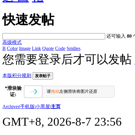
快速发帖
还可输入
80
高级模式
B
Color
Image
Link
Quote
Code
Smilies
您需要登录后才可以发帖
本版积分规则
发表帖子
*
滑块验
请
拖动
左侧滑块将图片还原
证:
Archiver
|
手机版
|
小黑屋
|
主页
GMT+8, 2026-8-7 23:56