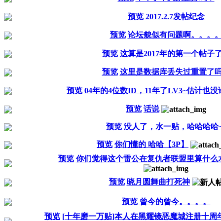
预览
2017.2.7发帖纪念
预览
论坛貌似有问题啊。。。
预览
这算是2017年的第一个帖子
预览
这里是数据库丢失过重置了
预览
04年的4位数ID，11年了LV3~估计也没谁
预览
话说
预览
没人了，水一贴，哈哈哈哈~
预览
你们懂的 哈哈【3P】
预览
你们觉得这个雷公在复仇者联盟里算什么水
预览
晓月圆舞曲打死神
预览
曾今的曾今。。。。
预览
[十年磨一万贴]本人在黑耀镜恶魔城注册十周