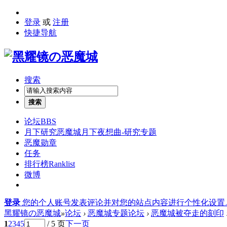
登录
或
注册
快捷导航
搜索
搜索
论坛
BBS
月下研究
恶魔城月下夜想曲-研究专题
恶魔勋章
任务
排行榜
Ranklist
微博
登录
您的个人账号发表评论并对您的站点内容进行个性化设置
黑耀镜の恶魔城
»
论坛
›
恶魔城专题论坛
›
恶魔城被夺走的刻印
1
2
3
4
5
/ 5 页
下一页