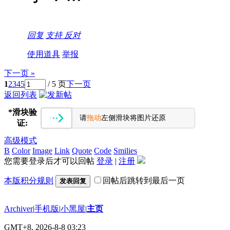
回复
支持
反对
使用道具
举报
下一页 »
1
2
3
4
5
/ 5 页
下一页
返回列表
*
滑块验
请
拖动
左侧滑块将图片还原
证:
高级模式
B
Color
Image
Link
Quote
Code
Smilies
您需要登录后才可以回帖
登录
|
注册
本版积分规则
回帖后跳转到最后一页
发表回复
Archiver
|
手机版
|
小黑屋
|
主页
GMT+8, 2026-8-8 03:23