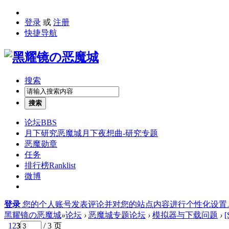
登录
或
注册
快捷导航
搜索
搜索
论坛
BBS
月下研究
恶魔城月下夜想曲-研究专题
恶魔勋章
任务
排行榜
Ranklist
微博
登录
您的个人账号发表评论并对您的站点内容进行个性化设置
黑耀镜の恶魔城
»
论坛
›
恶魔城专题论坛
›
模拟器与下载问题
›
1
2
3
/ 3 页