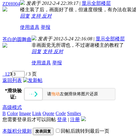
发表于 2012-2-4 22:39:17
|
显示全部楼层
ZDH004
楼主装了后，画面好了很，但速度很慢，有办法在装
回复
支持
反对
使用道具
举报
发表于 2012-5-24 22:16:08
|
显示全部楼层
苍白的圆舞曲
非画面党无所谓也，不过谢谢楼主的教程了
回复
支持
反对
使用道具
举报
1
2
3
/ 3 页
返回列表
*
滑块验
请
拖动
左侧滑块将图片还原
证:
高级模式
B
Color
Image
Link
Quote
Code
Smilies
您需要登录后才可以回帖
登录
|
注册
本版积分规则
回帖后跳转到最后一页
发表回复