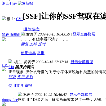
返回列表
[SSF]让你的SSF驾驭
楼主:
CV!
[复制链接]
发表于 2009-10-15 16:43:39
|
显示全部楼层
黑夜协奏曲
。。。有些字看不清了。。。
回复
支持
反对
使用道具
举报
楼主
|
发表于 2009-10-15 17:37:34
|
显示全部楼层
CV!
21#
黑夜协奏曲
正常现象..没什么奇怪的.对于小字体来说这种类型的滤镜就是
回复
支持
反对
使用道具
举报
发表于 2009-10-25 10:46:47
|
显示全部楼层
感觉用了D3D之后，确实画面效果好了一些，人物
rionny_lee