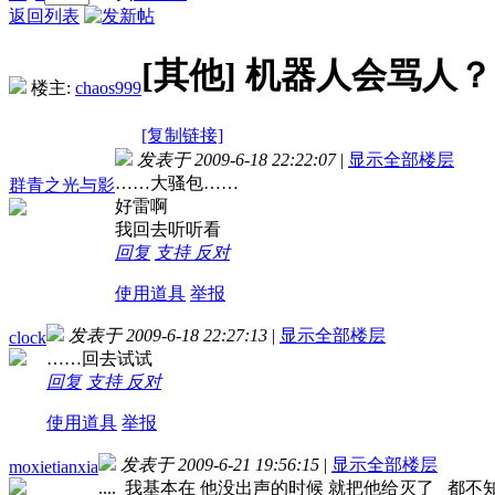
返回列表
[其他]
机器人会骂人？
楼主:
chaos999
[复制链接]
发表于 2009-6-18 22:22:07
|
显示全部楼层
……大骚包……
群青之光与影
好雷啊
我回去听听看
回复
支持
反对
使用道具
举报
发表于 2009-6-18 22:27:13
|
显示全部楼层
clock
……回去试试
回复
支持
反对
使用道具
举报
发表于 2009-6-21 19:56:15
|
显示全部楼层
moxietianxia
.... 我基本在 他没出声的时候 就把他给灭了 都