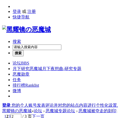
登录
或
注册
快捷导航
搜索
搜索
论坛
BBS
月下研究
恶魔城月下夜想曲-研究专题
恶魔勋章
任务
排行榜
Ranklist
微博
登录
您的个人账号发表评论并对您的站点内容进行个性化设置
黑耀镜の恶魔城
»
论坛
›
恶魔城专题论坛
›
恶魔城被夺走的刻印
1
2
3
/ 3 页
下一页