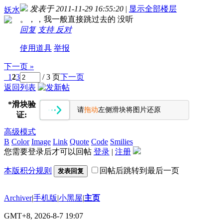
发表于 2011-11-29 16:55:20
|
显示全部楼层
妖水
。，，我一般直接跳过去的 没听
回复
支持
反对
使用道具
举报
下一页 »
1
2
3
/ 3 页
下一页
返回列表
*
滑块验
请
拖动
左侧滑块将图片还原
证:
高级模式
B
Color
Image
Link
Quote
Code
Smilies
您需要登录后才可以回帖
登录
|
注册
本版积分规则
回帖后跳转到最后一页
发表回复
Archiver
|
手机版
|
小黑屋
|
主页
GMT+8, 2026-8-7 19:07