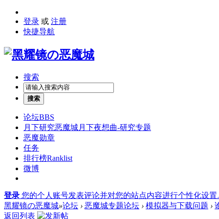
登录
或
注册
快捷导航
搜索
搜索
论坛
BBS
月下研究
恶魔城月下夜想曲-研究专题
恶魔勋章
任务
排行榜
Ranklist
微博
登录
您的个人账号发表评论并对您的站点内容进行个性化设置
黑耀镜の恶魔城
»
论坛
›
恶魔城专题论坛
›
模拟器与下载问题
›
返回列表