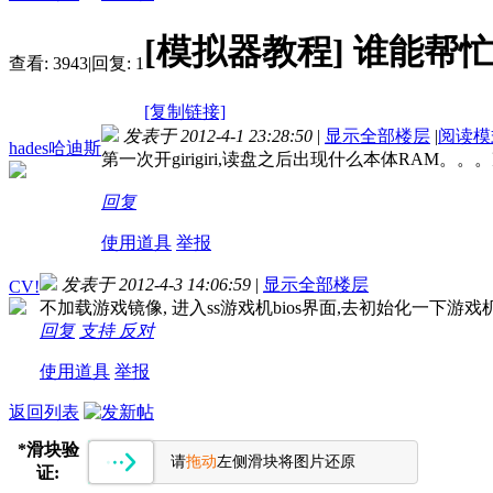
[模拟器教程]
谁能帮
查看:
3943
|
回复:
1
[复制链接]
发表于 2012-4-1 23:28:50
|
显示全部楼层
|
阅读模
hades哈迪斯
第一次开girigiri,读盘之后出现什么本体RA
回复
使用道具
举报
发表于 2012-4-3 14:06:59
|
显示全部楼层
CV!
不加载游戏镜像, 进入ss游戏机bios界面,去初始化一下游
回复
支持
反对
使用道具
举报
返回列表
*
滑块验
请
拖动
左侧滑块将图片还原
证: