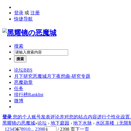
登录
或
注册
快捷导航
搜索
搜索
论坛
BBS
月下研究
恶魔城月下夜想曲-研究专题
恶魔勋章
任务
排行榜
Ranklist
微博
登录
您的个人账号发表评论并对您的站点内容进行个性化设置
黑耀镜の恶魔城
»
论坛
›
地下庭园
›
地下水脉
›
水区茶楼（无限
1
2
3
4
5
6
7
8
9
10
... 2398
/ 2398 页
下一页