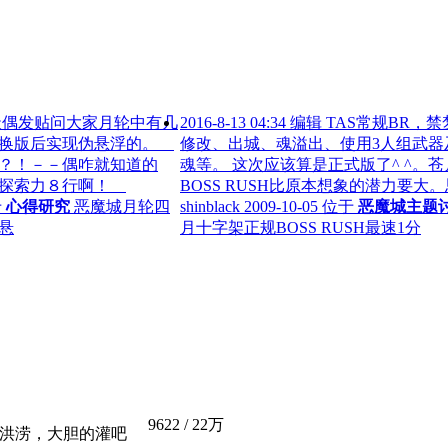
贴问大家月轮中有几
2016-8-13 04:34 编辑 TAS常规BR
在换版后实现伪悬浮的。
修改、出城、魂溢出、使用3人组武器
？！－－偶咋就知道的
魂等。 这次应该算是正式版了^ ^。苍
的探索力８行啊！
BOSS RUSH比原本想象的潜力要大。
于
心得研究
恶魔城月轮四
shinblack
2009-10-05 位于
恶魔城主题
悬
月十字架正规BOSS RUSH最速1分
9622
/
22万
洪涝，大胆的灌吧