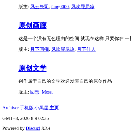
版主:
风云祭司
,
fang0000
,
风吹屁屁凉
原创画廊
这是一个没有无色理由的空间 就现在这样 只要你在 
版主:
月下画痴
,
风吹屁屁凉
,
月下佳人
原创文学
创作属于自己的文学欢迎发表自己的原创作品
版主:
回想
,
Messi
Archiver
|
手机版
|
小黑屋
|
主页
GMT+8, 2026-8-9 02:35
Powered by
Discuz!
X3.4