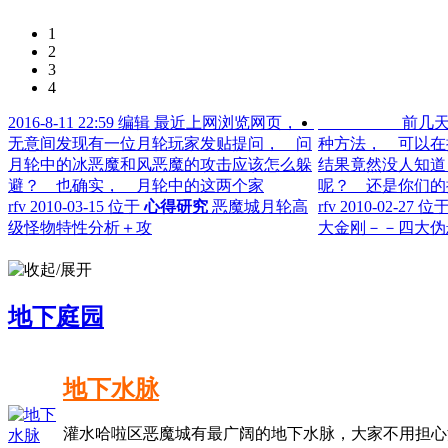
1
2
3
4
2016-8-11 22:59 编辑 最近上网浏览网页，
前几天偶发
无意间发现有一位月轮玩家发贴提问， 问
种方法， 可以
月轮中的冰恶魔和风恶魔的攻击应该怎么躲
结果竟然没人知道
避？ 也确实， 月轮中的这两个家
呢？ 还是你们
rfv
2010-03-15 位于
心得研究
恶魔城月轮高
rfv
2010-02-27 位
级怪物特性分析＋攻
大金刚－－四大伪
地下庭园
地下水脉
灌水哈啦区恶魔城有最广阔的地下水脉，大家不用担心