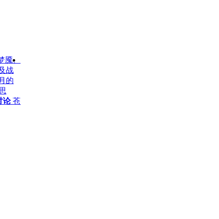
，禁梦魇、
出差顺便在家一周 找到了记忆卡（最早的PS
本资料为本人
及战
记忆卡） 大家说我怎么把记忆存档导出来？
第二期为月轮
月的
一個多年的糾結問題。。。刚开始玩月下的
http://forum.c
思
时候是98年的十月份了。那个时
能有第三期将
讨论
苍
jojo1234
2009-08-29 位于
恶魔城主题讨论
月
darnias
2009-
下夜想曲 无名戒指的问题-- 20
读
【罪人之塔