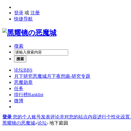
登录
或
注册
快捷导航
搜索
搜索
论坛
BBS
月下研究
恶魔城月下夜想曲-研究专题
恶魔勋章
任务
排行榜
Ranklist
微博
登录
您的个人账号发表评论并对您的站点内容进行个性化设置
黑耀镜の恶魔城
»
论坛
›
地下庭园