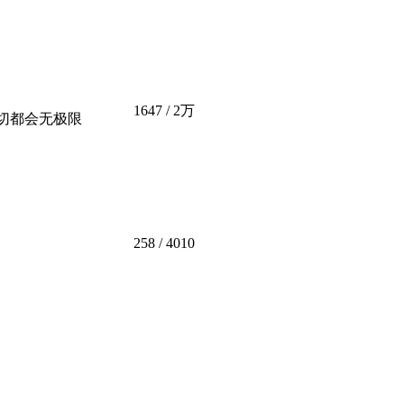
1647
/
2万
一切都会无极限
258
/ 4010