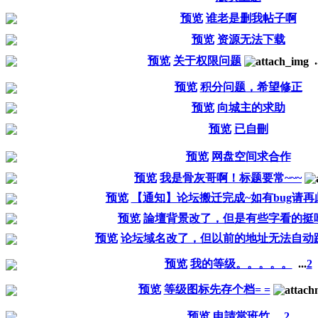
预览
谁老是删我帖子啊
预览
资源无法下载
预览
关于权限问题
.
预览
积分问题，希望修正
预览
向城主的求助
预览
已自刪
预览
网盘空间求合作
预览
我是骨灰哥啊！标题要常~~~
预览
【通知】论坛搬迁完成~如有bug请
预览
論壇背景改了，但是有些字看的挺
预览
论坛域名改了，但以前的地址无法自动
预览
我的等级。。。。。
...
2
预览
等级图标先存个档= =
预览
申請當班竹
...
2