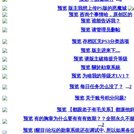
预览
版主我想上传PS版的恶魔城
预览
咨询个事情哈，原创区的
预览
谁能告诉我？
预览
请管理员删帖
预览
存档区无PS3分类选项
预览
版主进来下....
预览
请版主破格提升等级
预览
關於勛章系統
预览
为啥我的等级才LV1？
预览
每日任务怎么没了？
...
2
预览
关于账号积分问题?
预览
【都跟老子有毛关系】都滚他
预览
有的胸章为什么要有有有效期？？全部永久不
...
2
预览
[醒目]论坛的勋章系统还在调试中, 所以如果