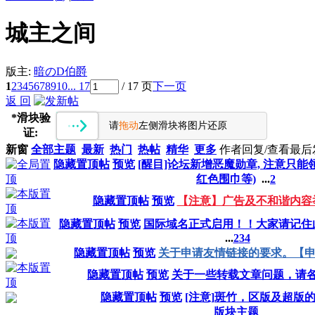
城主之间
版主:
暗のD伯爵
1
2
3
4
5
6
7
8
9
10
... 17
/ 17 页
下一页
返 回
*
滑块验
请
拖动
左侧滑块将图片还原
证:
新窗
全部主题
最新
热门
热帖
精华
更多
作者
回复/查看
最后
隐藏置顶帖
预览
[醒目]论坛新增恶魔勋章, 注意只能领取1
红色围巾等)
...
2
隐藏置顶帖
预览
【注意】广告及不和谐内容举报~
隐藏置顶帖
预览
国际域名正式启用！！大家请记住
...
2
3
4
隐藏置顶帖
预览
关于申请友情链接的要求。【申
隐藏置顶帖
预览
关于一些转载文章问题，请
隐藏置顶帖
预览
[注意]斑竹，区版及超版
版块主题