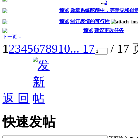
...
2
预览
勋章系统酝酿中，等意见和创
预览
制订表情的可行性
预览
建议更改任务
下一页 »
1
2
3
4
5
6
7
8
9
10
... 17
/ 17
返 回
快速发帖