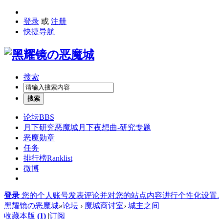
登录
或
注册
快捷导航
搜索
搜索
论坛
BBS
月下研究
恶魔城月下夜想曲-研究专题
恶魔勋章
任务
排行榜
Ranklist
微博
登录
您的个人账号发表评论并对您的站点内容进行个性化设置
黑耀镜の恶魔城
»
论坛
›
魔城商讨室
›
城主之间
收藏本版
(
1
)
|
订阅